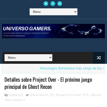
Personajes femeninos más sexys de los videoju
Detalles sobre Project Over - El próximo juego
principal de Ghost Recon
by
GamerQS
in
Ghost Recon
,
PC
,
Proyect Ovr/Over
,
PS5
,
Ubisoft
,
Xbox Series X